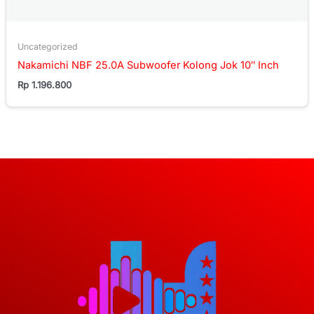
Uncategorized
Nakamichi NBF 25.0A Subwoofer Kolong Jok 10″ Inch
Rp
1.196.800