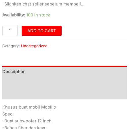
-Silahkan chat seller sebelum membeli…
Availability:
100 in stock
ADD TO CART
Category:
Uncategorized
Description
Additional information
Reviews (0)
Khusus buat mobil Mobilio
Spec:
-Buat subwoofer 12 inch
-Bahan fiber dan kayu