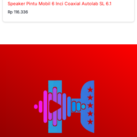
Speaker Pintu Mobil 6 Inci Coaxial Autolab SL 6.1
Rp
116.336