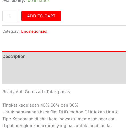
Availability:
100 in stock
ADD TO CART
Category:
Uncategorized
Description
Additional information
Reviews (0)
Ready Anti Gores ada Tolak panas
Tingkat kegelapan 40% 60% dan 80%
Untuk pemesanan kaca film DHD mohon Di Infokan Untuk
Tipe Kendaraan di chat kami sewaktu memesan agar ami
dapat mengirimkan ukuran yang pas untuk mobil anda.