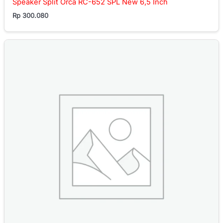
Speaker Split Orca RC-652 SPL New 6,5 Inch
Rp
300.080