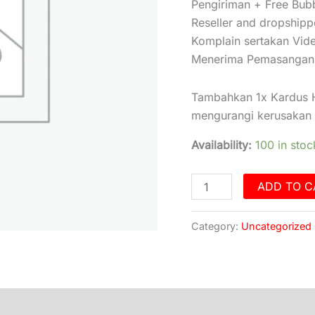
Pengiriman + Free Bub
Reseller and dropshipp
Komplain sertakan Vid
Menerima Pemasangan 
Tambahkan 1x Kardus H
mengurangi kerusakan y
Availability:
100 in stoc
ADD TO C
Category:
Uncategorized
)