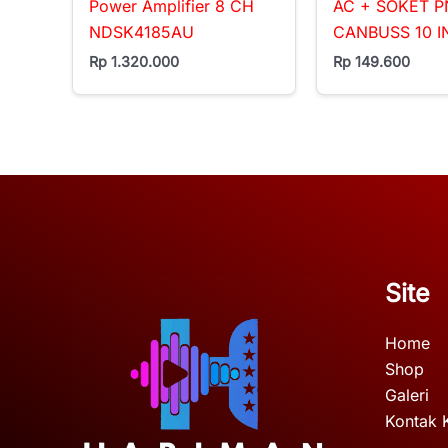
Power Amplifier 8 CH
AC + SOKET P
NDSK4185AU
CANBUSS 10 
Rp
1.320.000
Rp
149.600
Site
Home
Shop
Galeri
Kontak 