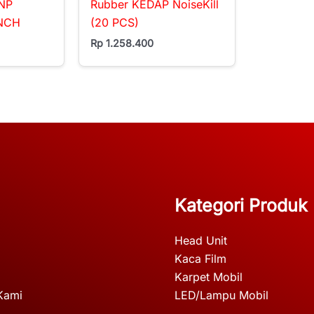
NP
Rubber KEDAP NoiseKill
INCH
(20 PCS)
Rp
1.258.400
Kategori Produk
Head Unit
Kaca Film
Karpet Mobil
Kami
LED/Lampu Mobil