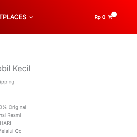
TPLACES
Rp
0
il Kecil
ipping
0% Original
nsi Resmi
 HARI
elalui Qc