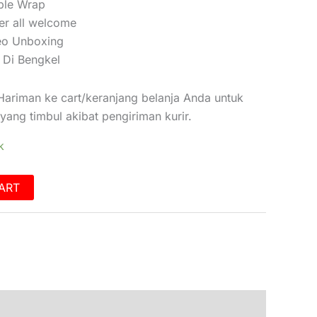
ble Wrap
er all welcome
eo Unboxing
Di Bengkel
ariman ke cart/keranjang belanja Anda untuk
ang timbul akibat pengiriman kurir.
k
ART