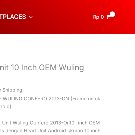
TPLACES
Rp
0
it 10 Inch OEM Wuling
e Shipping
bil: WULING CONFERO 2013-ON (Frame untuk
roid)
d Unit Wuling Confero 2013-On10″ inch OEM
Pas dengan Head Unit Android ukuran 10 inch