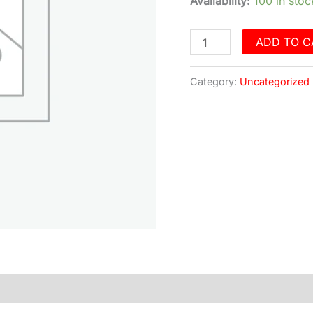
INCH
Availability:
100 in stoc
quantity
ADD TO C
Category:
Uncategorized
)