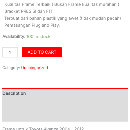
-Kualitas Frame Terbaik ( Bukan Frame kualitas murahan )
-Bracket PRESISI dan FIT
-Terbuat dari bahan plastik yang awet (tidak mudah pecah)
-Pemasangan Plug and Play.
Availability:
100 in stock
ADD TO CART
Category:
Uncategorized
Description
Additional information
Reviews (0)
Frame untuk Toyota Avanza 2004 – 2012