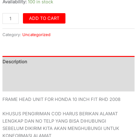
Availability:
100 in stock
ADD TO CART
Category:
Uncategorized
Description
Additional information
Reviews (0)
FRAME HEAD UNIT FOR HONDA 10 INCH FIT RHD 2008
KHUSUS PENGIRIMAN COD HARUS BERIKAN ALAMAT
LENGKAP DAN NO TELP YANG BISA DIHUBUNGI
SEBELUM DIKIRIM KITA AKAN MENGHUBUNGI UNTUK
KONFORMASI ALAMAT