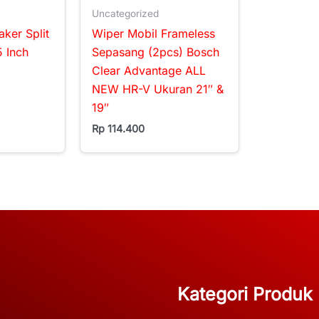
Uncategorized
ker Split
Wiper Mobil Frameless
 Inch
Sepasang (2pcs) Bosch
Clear Advantage ALL
NEW HR-V Ukuran 21″ &
19″
Rp
114.400
Kategori Produk