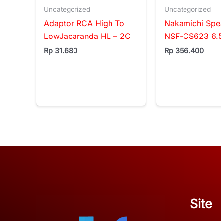
Uncategorized
Uncategorized
Adaptor RCA High To
Nakamichi Spea
LowJacaranda HL – 2C
NSF-CS623 6.5
Rp
31.680
Rp
356.400
Site