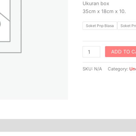
PNP
Ukuran box
quantity
35cm x 18cm x 10.
Soket Pnp Biasa
Soket P
ADD TO C
SKU:
N/A
Category:
Un
)