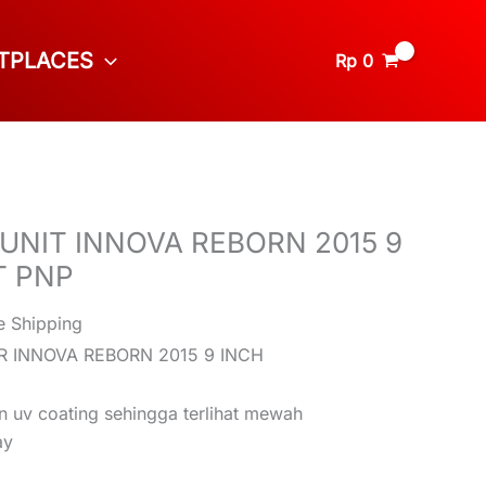
TPLACES
Rp
0
UNIT INNOVA REBORN 2015 9
T PNP
e Shipping
R INNOVA REBORN 2015 9 INCH
n uv coating sehingga terlihat mewah
ay