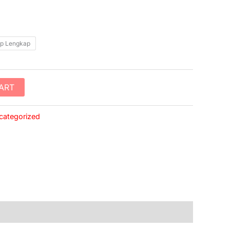
np Lengkap
ART
categorized