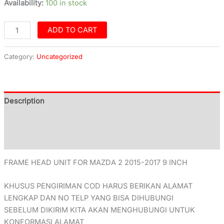
Availability:
100 in stock
ADD TO CART
Category:
Uncategorized
Description
Additional information
Reviews (0)
FRAME HEAD UNIT FOR MAZDA 2 2015-2017 9 INCH
KHUSUS PENGIRIMAN COD HARUS BERIKAN ALAMAT
LENGKAP DAN NO TELP YANG BISA DIHUBUNGI
SEBELUM DIKIRIM KITA AKAN MENGHUBUNGI UNTUK
KONFORMASI ALAMAT