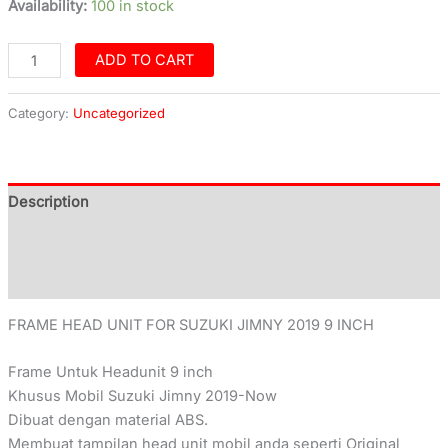
Availability:
100 in stock
ADD TO CART
Category:
Uncategorized
Description
Additional information
Reviews (0)
FRAME HEAD UNIT FOR SUZUKI JIMNY 2019 9 INCH
Frame Untuk Headunit 9 inch
Khusus Mobil Suzuki Jimny 2019-Now
Dibuat dengan material ABS.
Membuat tampilan head unit mobil anda seperti Original