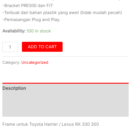
-Bracket PRESISI dan FIT
-Terbuat dari bahan plastik yang awet (tidak mudah pecah)
-Pemasangan Plug and Play.
Availability:
100 in stock
ADD TO CART
Category:
Uncategorized
Description
Additional information
Reviews (0)
Frame untuk Toyota Harrier / Lexus RX 330 350