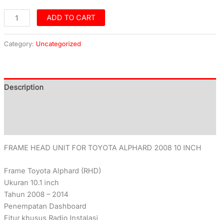
ADD TO CART
Category:
Uncategorized
Description
Additional information
Reviews (0)
FRAME HEAD UNIT FOR TOYOTA ALPHARD 2008 10 INCH
Frame Toyota Alphard (RHD)
Ukuran 10.1 inch
Tahun 2008 – 2014
Penempatan Dashboard
Fitur khusus Radio Instalasi