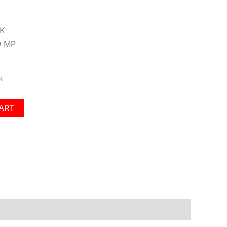
2K
0 MP
k
ART