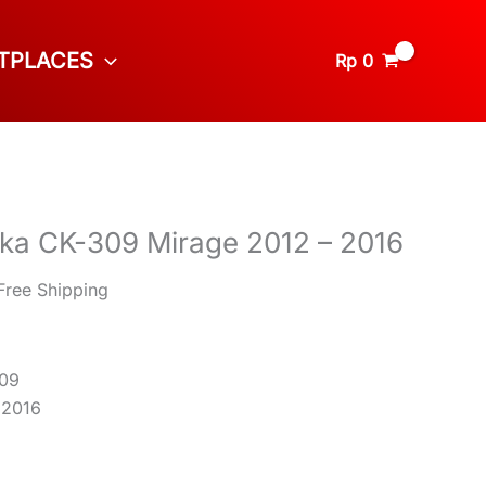
TPLACES
Rp
0
ka CK-309 Mirage 2012 – 2016
Free Shipping
309
 2016