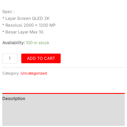
Spec :
* Layar Screen QLED 2K
* Resolusi 2000 x 1200 MP
* Besar Layar Max 10.
Availability:
100 in stock
ADD TO CART
Category:
Uncategorized
Description
Additional information
Reviews (0)