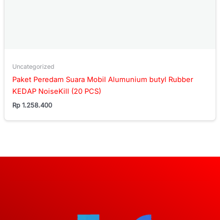
Uncategorized
Paket Peredam Suara Mobil Alumunium butyl Rubber
KEDAP NoiseKill (20 PCS)
Rp
1.258.400