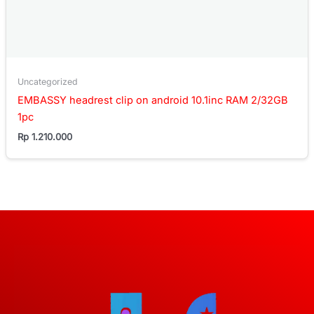
Uncategorized
EMBASSY headrest clip on android 10.1inc RAM 2/32GB
1pc
Rp
1.210.000