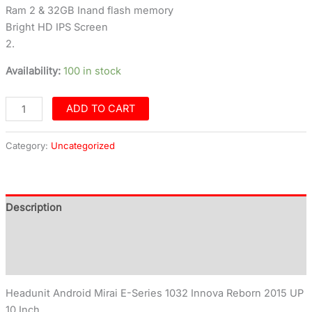
Ram 2 & 32GB Inand flash memory
Bright HD IPS Screen
2.
Availability:
100 in stock
ADD TO CART
Category:
Uncategorized
Description
Additional information
Reviews (0)
Headunit Android Mirai E-Series 1032 Innova Reborn 2015 UP
10 Inch