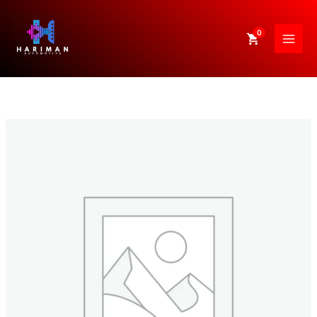
Skip
to
0
content
Headunit
Android
Mirai
E-
Series
Toyota
Rush
2019
Mirai
9032
9
Inch