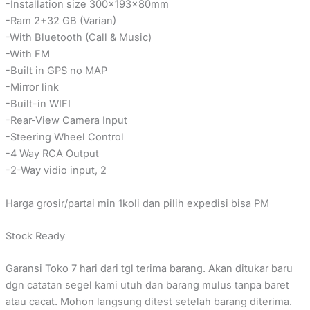
-Installation size 300x193x80mm
-Ram 2+32 GB (Varian)
-With Bluetooth (Call & Music)
-With FM
-Built in GPS no MAP
-Mirror link
-Built-in WIFI
-Rear-View Camera Input
-Steering Wheel Control
-4 Way RCA Output
-2-Way vidio input, 2
Harga grosir/partai min 1koli dan pilih expedisi bisa PM
Stock Ready
Garansi Toko 7 hari dari tgl terima barang. Akan ditukar baru
dgn catatan segel kami utuh dan barang mulus tanpa baret
atau cacat. Mohon langsung ditest setelah barang diterima.