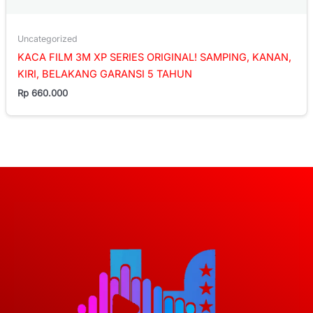
Uncategorized
KACA FILM 3M XP SERIES ORIGINAL! SAMPING, KANAN,
KIRI, BELAKANG GARANSI 5 TAHUN
Rp
660.000