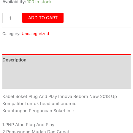
Availability:
100 in stock
ADD TO CART
Category:
Uncategorized
Description
Additional information
Reviews (0)
Kabel Soket Plug And Play Innova Reborn New 2018 Up
Kompatibel untuk head unit android
Keuntungan Pengunaan Soket ini :
1.PNP Atau Plug And Play
2.Pemasngan Mudah Dan Cepat