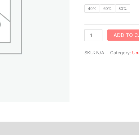
40%
60%
80%
ADD TO C
SKU:
N/A
Category:
Un
)