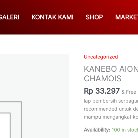
GALERI
KONTAK KAMI
SHOP
MARKE
Uncategorized
KANEBO
AION
KANEBO AION
JAPAN
CHAMOIS
ASLI,
Rp
33.297
LAP
& Free
PLAS
lap pembersih serbaguna
CHAMOIS
recommended untuk deta
quantity
mampu mengangkat kot
Availability:
100 in stoc