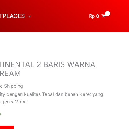
TPLACES
Rp
0
INENTAL 2 BARIS WARNA
CREAM
ee Shipping
ity dengan kualitas Tebal dan bahan Karet yang
 jenis Mobil!
k