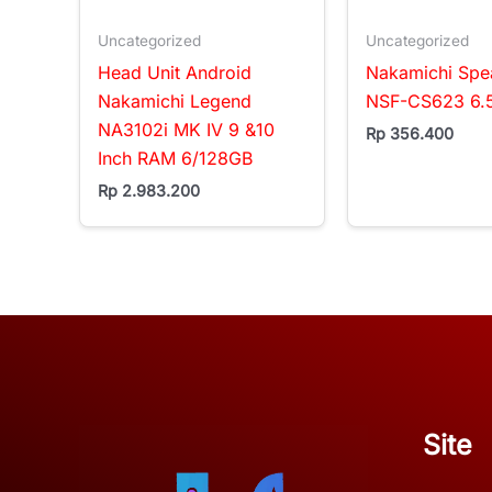
Uncategorized
Uncategorized
Head Unit Android
Nakamichi Spea
Nakamichi Legend
NSF-CS623 6.5
NA3102i MK IV 9 &10
Rp
356.400
Inch RAM 6/128GB
Rp
2.983.200
Site