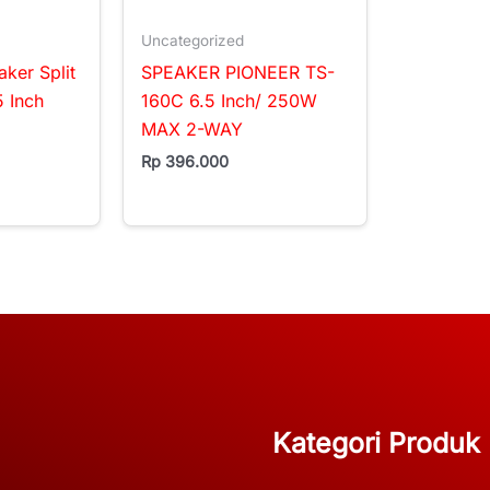
Uncategorized
ker Split
SPEAKER PIONEER TS-
 Inch
160C 6.5 Inch/ 250W
MAX 2-WAY
Rp
396.000
Kategori Produk