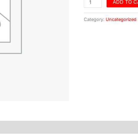
Rellay
ADD TO C
quantity
Category:
Uncategorized
)