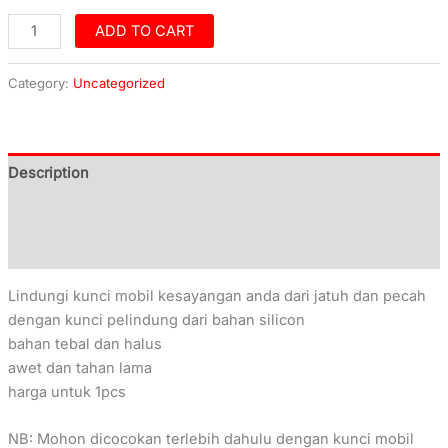
ADD TO CART
Category:
Uncategorized
Description
Additional information
Reviews (0)
Lindungi kunci mobil kesayangan anda dari jatuh dan pecah
dengan kunci pelindung dari bahan silicon
bahan tebal dan halus
awet dan tahan lama
harga untuk 1pcs
NB: Mohon dicocokan terlebih dahulu dengan kunci mobil