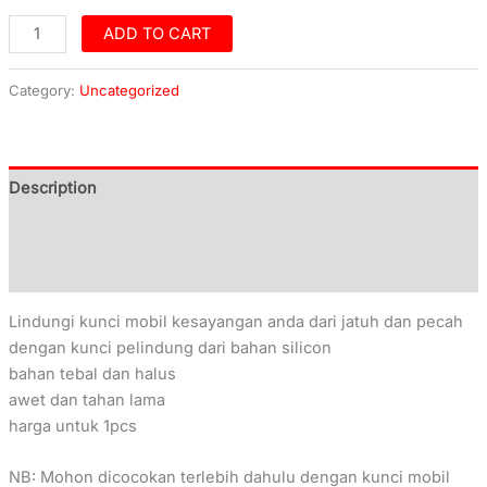
ADD TO CART
Category:
Uncategorized
Description
Additional information
Reviews (0)
Lindungi kunci mobil kesayangan anda dari jatuh dan pecah
dengan kunci pelindung dari bahan silicon
bahan tebal dan halus
awet dan tahan lama
harga untuk 1pcs
NB: Mohon dicocokan terlebih dahulu dengan kunci mobil