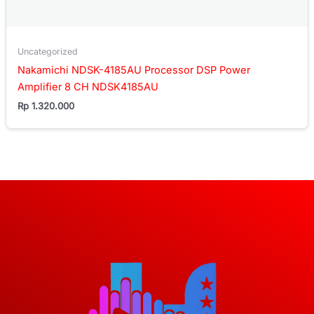
Uncategorized
Nakamichi NDSK-4185AU Processor DSP Power
Amplifier 8 CH NDSK4185AU
Rp
1.320.000