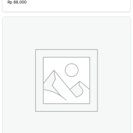
Rp
88.000