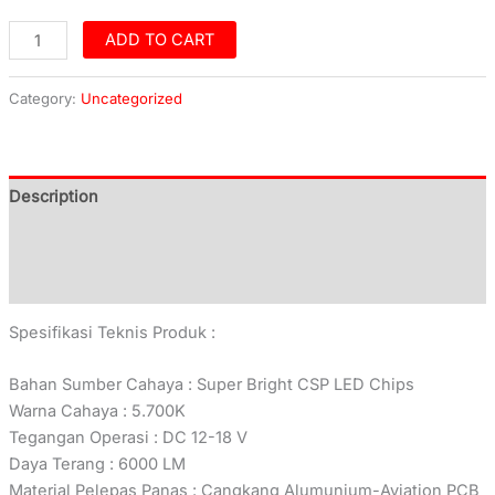
ADD TO CART
Category:
Uncategorized
Description
Additional information
Reviews (0)
Spesifikasi Teknis Produk :
Bahan Sumber Cahaya : Super Bright CSP LED Chips
Warna Cahaya : 5.700K
Tegangan Operasi : DC 12-18 V
Daya Terang : 6000 LM
Material Pelepas Panas : Cangkang Alumunium-Aviation PCB