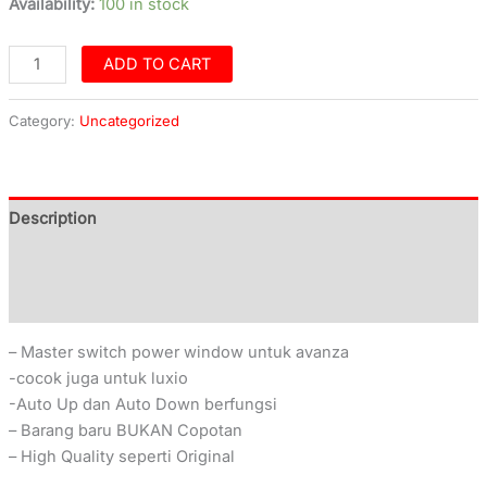
Availability:
100 in stock
ADD TO CART
Category:
Uncategorized
Description
Additional information
Reviews (0)
– Master switch power window untuk avanza
-cocok juga untuk luxio
-Auto Up dan Auto Down berfungsi
– Barang baru BUKAN Copotan
– High Quality seperti Original