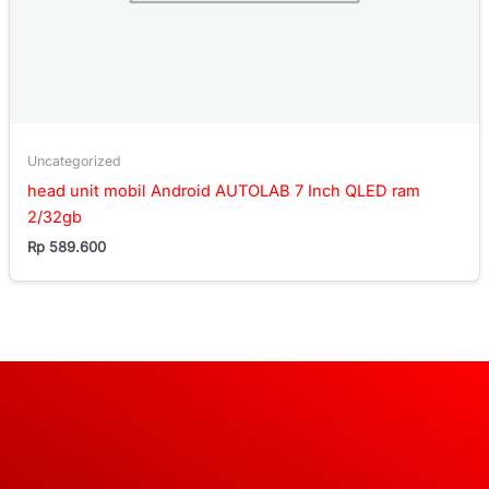
Uncategorized
head unit mobil Android AUTOLAB 7 Inch QLED ram
2/32gb
Rp
589.600