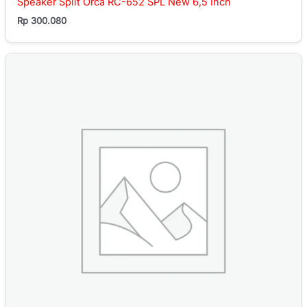
Speaker Split Orca RC-652 SPL New 6,5 Inch
Rp
300.080