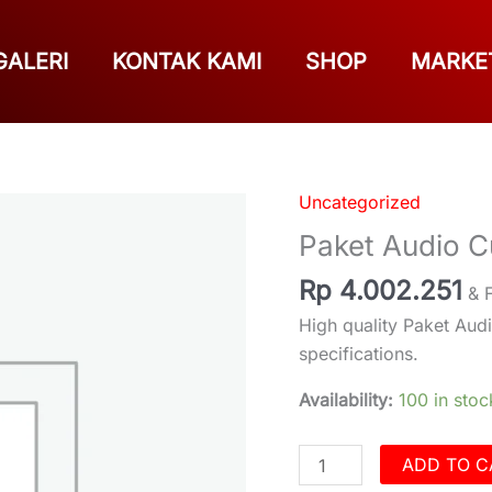
GALERI
KONTAK KAMI
SHOP
MARKE
Uncategorized
Paket
Audio
Paket Audio C
Custom
Rp
4.002.251
PCA
& 
Cello
High quality Paket Aud
Dominations
specifications.
quantity
Availability:
100 in stoc
ADD TO C