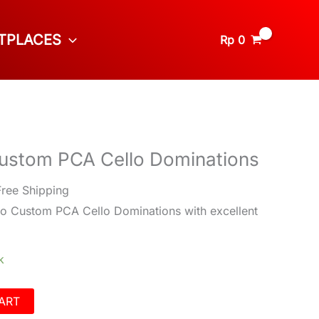
TPLACES
Rp
0
ustom PCA Cello Dominations
Free Shipping
io Custom PCA Cello Dominations with excellent
k
ART