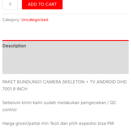
ADD TO CART
Category:
Uncategorized
Description
Additional information
Reviews (0)
PAKET BUNDLING!! CAMERA SKELETON + TV ANDROID DHD
7001 9 INCH
Sebelum kirim kami sudah melakukan pengecekan / QC
control
Harga grosir/partai min 1koli dan pilih expedisi bisa PM