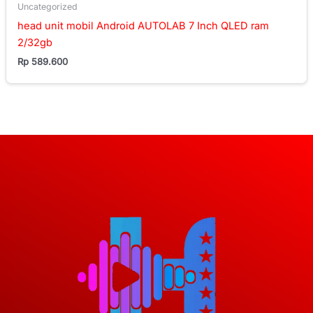
Uncategorized
head unit mobil Android AUTOLAB 7 Inch QLED ram
2/32gb
Rp
589.600