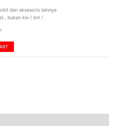
bil dan aksesoris lainnya
si , bukan kw / bm !
k
ART