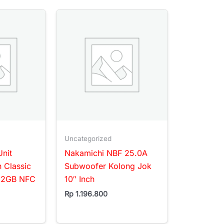
Uncategorized
nit
Nakamichi NBF 25.0A
h Classic
Subwoofer Kolong Jok
32GB NFC
10″ Inch
Rp
1.196.800