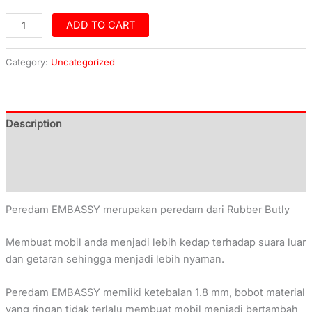
ADD TO CART
Category:
Uncategorized
Description
Additional information
Reviews (0)
Peredam EMBASSY merupakan peredam dari Rubber Butly
Membuat mobil anda menjadi lebih kedap terhadap suara luar
dan getaran sehingga menjadi lebih nyaman.
Peredam EMBASSY memiiki ketebalan 1.8 mm, bobot material
yang ringan tidak terlalu membuat mobil menjadi bertambah