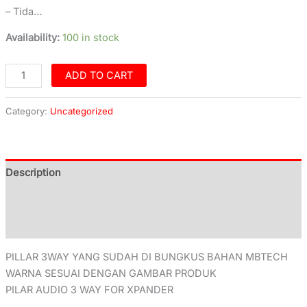
– Tida…
Availability:
100 in stock
ADD TO CART
Category:
Uncategorized
Description
Additional information
Reviews (0)
PILLAR 3WAY YANG SUDAH DI BUNGKUS BAHAN MBTECH
WARNA SESUAI DENGAN GAMBAR PRODUK
PILAR AUDIO 3 WAY FOR XPANDER