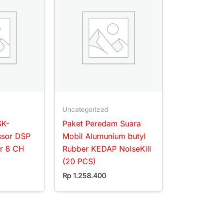
Uncategorized
SK-
Paket Peredam Suara
ssor DSP
Mobil Alumunium butyl
er 8 CH
Rubber KEDAP NoiseKill
(20 PCS)
Rp
1.258.400