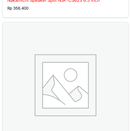
Nakamichi Speaker Split NSF-CS623 6.5 Inch
Rp
356.400