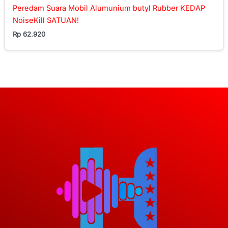
Peredam Suara Mobil Alumunium butyl Rubber KEDAP
NoiseKill SATUAN!
Rp
62.920