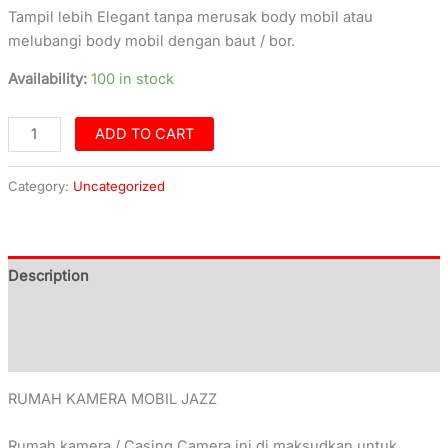
Tampil lebih Elegant tanpa merusak body mobil atau
melubangi body mobil dengan baut / bor.
Availability:
100 in stock
ADD TO CART
Category:
Uncategorized
Description
Additional information
Reviews (0)
RUMAH KAMERA MOBIL JAZZ
Rumah kamera / Casing Camera ini di maksudkan untuk