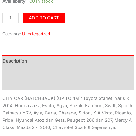
Availability:
100 in stock
ADD TO CART
Category:
Uncategorized
Description
Additional information
Reviews (0)
CITY CAR (HATCHBACK) (UP TO 4M): Toyota Starlet, Yaris <
2014, Honda Jazz, Estilo, Agya, Suzuki Karimun, Swift, Splash,
Daihatsu YRV, Ayla, Ceria, Charade, Sirion, KIA Visto, Picanto,
Pride, Hyundai Atoz dan Getz, Peugeot 206 dan 207, Mercy A
Class, Mazda 2 < 2016, Chevrolet Spark & Sejenisnya.