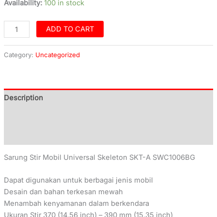
Availability:
100 in stock
ADD TO CART
Category:
Uncategorized
Description
Additional information
Reviews (0)
Sarung Stir Mobil Universal Skeleton SKT-A SWC1006BG
Dapat digunakan untuk berbagai jenis mobil
Desain dan bahan terkesan mewah
Menambah kenyamanan dalam berkendara
Ukuran Stir 370 (14,56 inch) – 390 mm (15,35 inch)