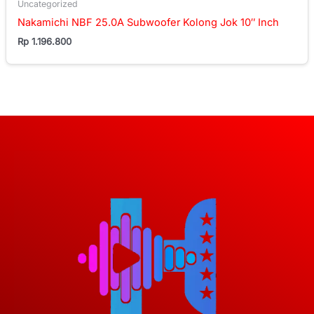
Uncategorized
Nakamichi NBF 25.0A Subwoofer Kolong Jok 10″ Inch
Rp
1.196.800