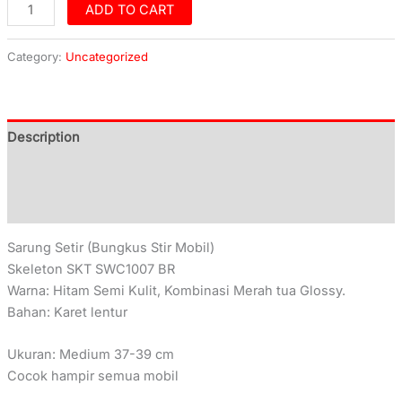
ADD TO CART
Category:
Uncategorized
Description
Additional information
Reviews (0)
Sarung Setir (Bungkus Stir Mobil)
Skeleton SKT SWC1007 BR
Warna: Hitam Semi Kulit, Kombinasi Merah tua Glossy.
Bahan: Karet lentur
Ukuran: Medium 37-39 cm
Cocok hampir semua mobil