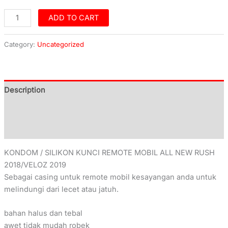
ADD TO CART
Category:
Uncategorized
Description
Additional information
Reviews (0)
KONDOM / SILIKON KUNCI REMOTE MOBIL ALL NEW RUSH
2018/VELOZ 2019
Sebagai casing untuk remote mobil kesayangan anda untuk
melindungi dari lecet atau jatuh.
bahan halus dan tebal
awet tidak mudah robek