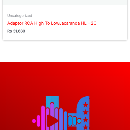
Uncategorized
Adaptor RCA High To LowJacaranda HL – 2C
Rp
31.680