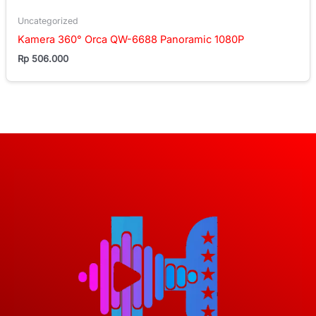
Uncategorized
Kamera 360° Orca QW-6688 Panoramic 1080P
Rp
506.000