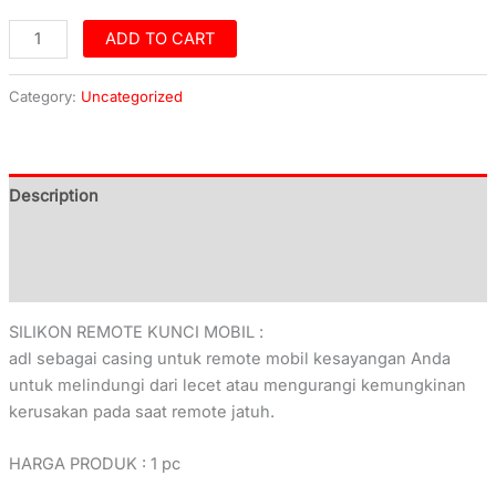
ADD TO CART
Category:
Uncategorized
Description
Additional information
Reviews (0)
SILIKON REMOTE KUNCI MOBIL :
adl sebagai casing untuk remote mobil kesayangan Anda
untuk melindungi dari lecet atau mengurangi kemungkinan
kerusakan pada saat remote jatuh.
HARGA PRODUK : 1 pc