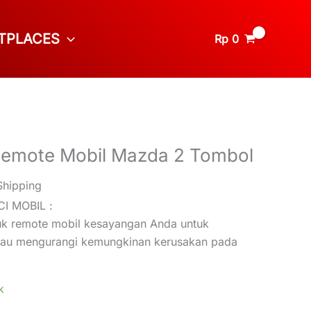
TPLACES
Rp
0
 Remote Mobil Mazda 2 Tombol
Shipping
I MOBIL :
tuk remote mobil kesayangan Anda untuk
 atau mengurangi kemungkinan kerusakan pada
k