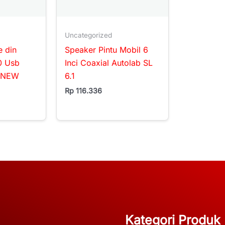
Uncategorized
e din
Speaker Pintu Mobil 6
0 Usb
Inci Coaxial Autolab SL
3 NEW
6.1
Rp
116.336
Kategori Produk