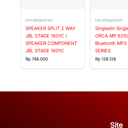
Uncategorized
Uncategorized
SPEAKER SPLIT 2 WAY
Singledin Singl
JBL STAGE 1601C /
ORCA MP 625
SPEAKER COMPONENT
Bluetooth MP
JBL STAGE 1601C
SERIES
Rp
748.000
Rp
128.128
Site