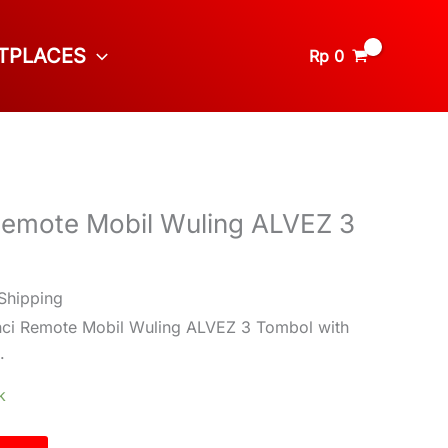
TPLACES
Rp
0
 Remote Mobil Wuling ALVEZ 3
Shipping
unci Remote Mobil Wuling ALVEZ 3 Tombol with
.
k