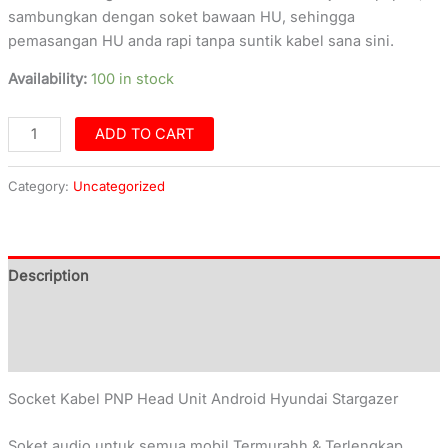
sambungkan dengan soket bawaan HU, sehingga
pemasangan HU anda rapi tanpa suntik kabel sana sini.
Availability:
100 in stock
ADD TO CART
Category:
Uncategorized
Description
Additional information
Reviews (0)
Socket Kabel PNP Head Unit Android Hyundai Stargazer
Soket audio untuk semua mobil Termurahh & Terlengkap