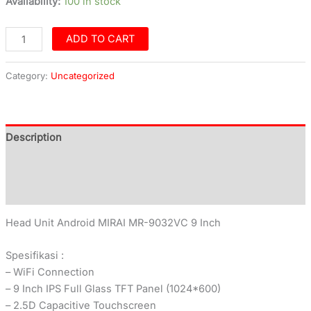
Availability:
100 in stock
ADD TO CART
Category:
Uncategorized
Description
Additional information
Reviews (0)
Head Unit Android MIRAI MR-9032VC 9 Inch
Spesifikasi :
– WiFi Connection
– 9 Inch IPS Full Glass TFT Panel (1024*600)
– 2.5D Capacitive Touchscreen