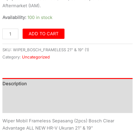
Aftermarket (IAM).
Availability:
100 in stock
ADD TO CART
SKU:
WIPER_BOSCH_FRAMELESS 21" & 19" (1)
Category:
Uncategorized
Description
Additional information
Reviews (0)
Wiper Mobil Frameless Sepasang (2pcs) Bosch Clear
Advantage ALL NEW HR-V Ukuran 21″ & 19″